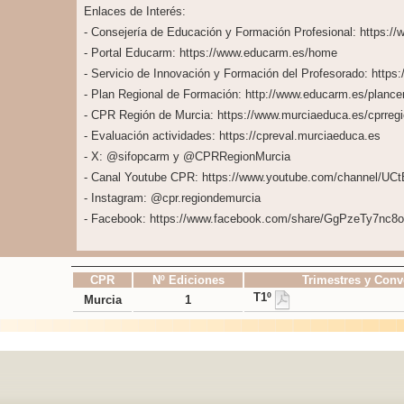
Enlaces de Interés:
- Consejería de Educación y Formación Profesional: https:/
- Portal Educarm: https://www.educarm.es/home
- Servicio de Innovación y Formación del Profesorado: https
- Plan Regional de Formación: http://www.educarm.es/plance
- CPR Región de Murcia: https://www.murciaeduca.es/cprregi
- Evaluación actividades: https://cpreval.murciaeduca.es
- X: @sifopcarm y @CPRRegionMurcia
- Canal Youtube CPR: https://www.youtube.com/channel/
- Instagram: @cpr.regiondemurcia
- Facebook: https://www.facebook.com/share/GgPzeTy7nc8
CPR
Nº Ediciones
Trimestres y Conv
T1º
Murcia
1