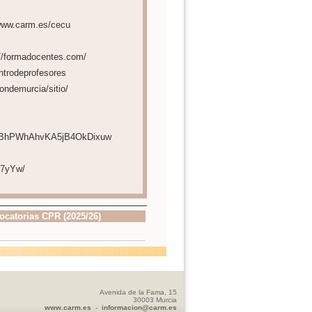
/www.carm.es/cecu
://formadocentes.com/
ntrodeprofesores
ondemurcia/sitio/
UCtBhPWhAhvKA5jB4OkDixuw
o7yYw/
ocatorias CPR (2025/26)
Avenida de la Fama, 15
30003 Murcia
www.carm.es
-
informacion@carm.es