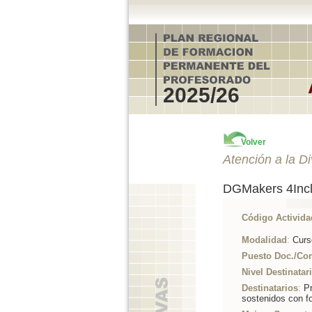
2025/26
Volver
Atención a la D
DGMakers 4Inclu
Código Activida
Modalidad
:
Curs
Puesto Doc./Co
Nivel Destinatar
Destinatarios
:
Pr
sostenidos con f