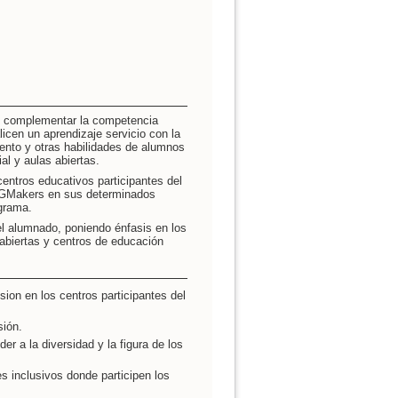
e complementar la competencia
licen un aprendizaje servicio con la
iento y otras habilidades de alumnos
l y aulas abiertas.
centros educativos participantes del
DGMakers en sus determinados
ograma.
 el alumnado, poniendo énfasis en los
biertas y centros de educación
sion en los centros participantes del
sión.
r a la diversidad y la figura de los
es inclusivos donde participen los