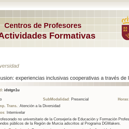
Centros de Profesores
Actividades Formativas
iversidad
sion: experiencias inclusivas cooperativas a través de l
d:
idstgn1u
o
SubModalidad
:
Presencial
Horas
mp. Trans.
:
Atención a la Diversidad
ios
:
Internivelar
ofesorado no universitario de la Consejería de Educación y Formación Profes
ondos públicos de la Región de Murcia adscritos al Programa DGMakers.