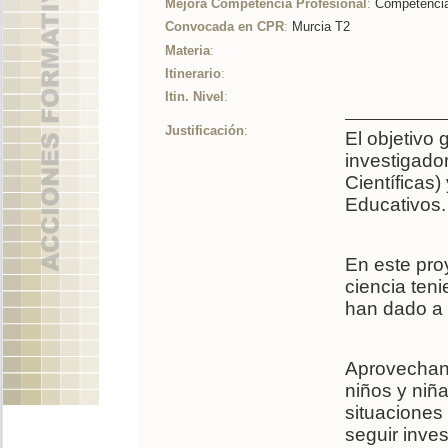
Mejora Competencia Profesional
:
Competencia 
Convocada en CPR
:
Murcia T2
Materia
:
Itinerario
:
Itin. Nivel
:
Justificación
:
El objetivo 
investigado
Científicas
Educativos.
En este pro
ciencia ten
han dado a l
Aprovechand
niños y niñ
situaciones
seguir inve