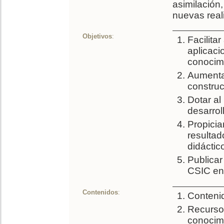
asimilación
nuevas real
Objetivos
:
Facilita
aplicaci
conocimi
Aumentar
construc
Dotar al
desarrol
Propicia
resultad
didáctic
Publicar
CSIC en 
Contenidos
:
Contenid
Recursos
conocimi