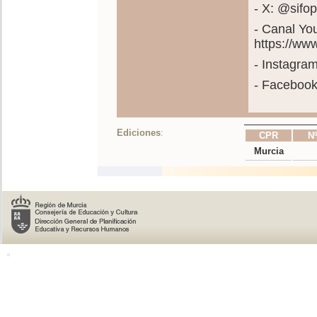
- X: @sif
- Canal Yo
https://w
- Instagra
- Faceboo
Ediciones
:
CPR
Nº
Murcia
o