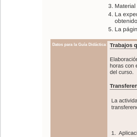
Material
La exper
obtenido
La págin
Datos para la Guía Didáctica
:
Trabajos q
Elaboración
horas con 
del curso.
Transferen
La activid
transferen
1. Aplicac