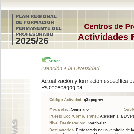
Centros de Pr
Actividades 
2025/26
Volver
Atención a la Diversidad
Actualización y formación específica d
Psicopedagógica.
Código Actividad:
q3qpaghw
Modalidad
:
Seminario
SubM
Puesto Doc./Comp. Trans.
:
Atención a la Diver
Nivel Destinatarios
:
Internivelar
Destinatarios
:
Profesorado no universitario de l