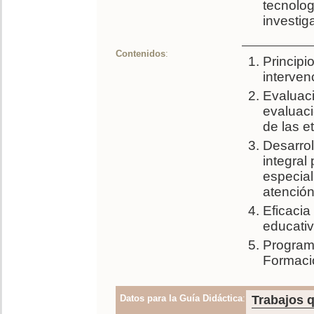
tecnolog
investig
Contenidos
:
Principi
interven
Evaluaci
evaluaci
de las e
Desarrol
integral
especia
atención
Eficacia
educati
Program
Formació
Datos para la Guía Didáctica
:
Trabajos q