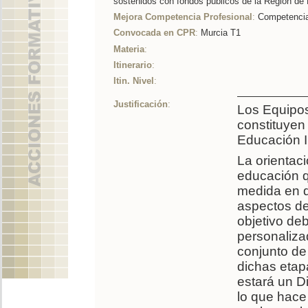
sostenidos con fondos públicos de la Región de
Mejora Competencia Profesional
:
Competencia 
Convocada en CPR
:
Murcia T1
Materia
:
Itinerario
:
Itin. Nivel
:
Justificación
:
Los Equipos
constituyen 
Educación In
La orientac
educación qu
medida en q
aspectos de
objetivo deb
personaliza
conjunto de
dichas etap
estará un D
lo que hace