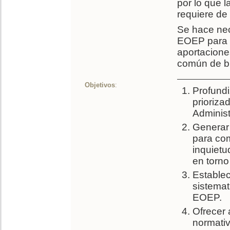
por lo que l
requiere de
Se hace nec
EOEP para l
aportacione
común de b
Objetivos
:
Profundi
prioriza
Administ
Generar 
para com
inquietu
en torno
Establec
sistemat
EOEP.
Ofrecer 
normativ