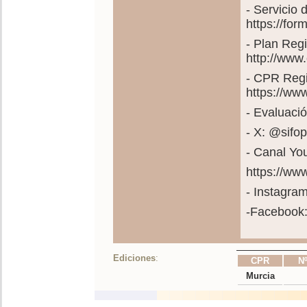
- Servicio
https://fo
- Plan Reg
http://www
- CPR Regi
https://ww
- Evaluació
- X: @sif
- Canal Yo
https://w
- Instagra
-Facebook
Ediciones
:
CPR
Nº
Murcia