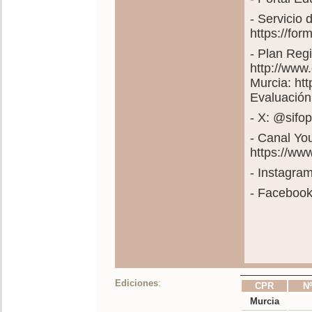
- Servicio
https://fo
- Plan Reg
http://www
Murcia: ht
Evaluación
- X: @sif
- Canal Yo
https://w
- Instagra
- Faceboo
Ediciones
:
CPR
Nº
Murcia