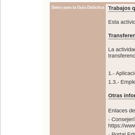
Datos para la Guía Didáctica
:
Trabajos q
Esta activi
Transferen
La activida
transferen
1.- Aplicac
1.3.- Emple
Otras info
Enlaces de
- Consejer
https://ww
- Portal E