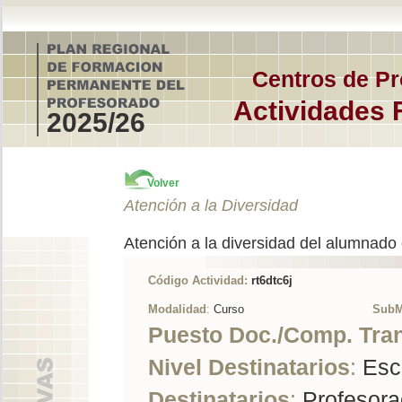
Centros de Pr
Actividades 
2025/26
Volver
Atención a la Diversidad
Atención a la diversidad del alumnado
Código Actividad:
rt6dtc6j
Modalidad
:
Curso
SubM
Puesto Doc./Comp. Tra
Nivel Destinatarios
:
Esc
Destinatarios
:
Profesorad