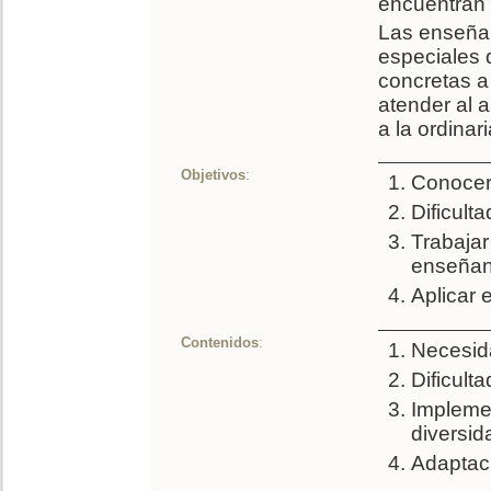
encuentran 
Las enseñan
especiales 
concretas a
atender al 
a la ordinar
Objetivos
:
Conocer
Dificult
Trabajar
enseñan
Aplicar 
Contenidos
:
Necesid
Dificult
Implemen
diversid
Adaptaci