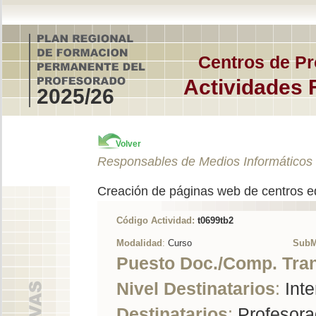
Centros de Pr
Actividades 
2025/26
Volver
Responsables de Medios Informáticos
Creación de páginas web de centros e
Código Actividad:
t0699tb2
Modalidad
:
Curso
SubM
Puesto Doc./Comp. Tra
Nivel Destinatarios
:
Inte
Destinatarios
:
Profesorad