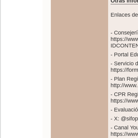
Otras info
Enlaces de
- Consejer
https://ww
IDCONTEN
- Portal E
- Servicio
https://fo
- Plan Reg
http://www
- CPR Regi
https://ww
- Evaluació
- X: @sif
- Canal Yo
https://w