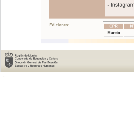
- Instagra
Ediciones
:
CPR
Nº
Murcia
o