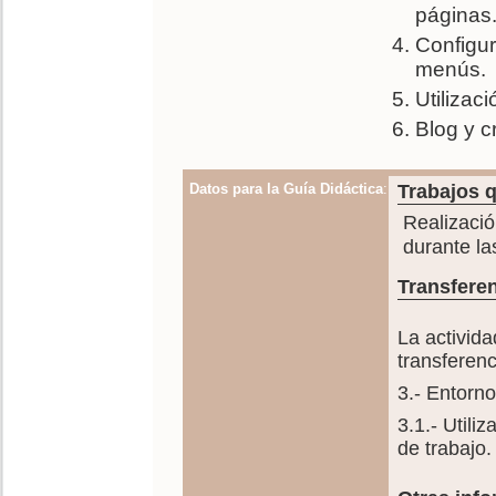
páginas
Configur
menús.
Utilizac
Blog y c
Datos para la Guía Didáctica
:
Trabajos q
Realizaci
durante la
Transferen
La activida
transferenc
3.- Entorno
3.1.- Utili
de trabajo.