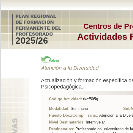
Centros de Pr
Actividades 
2025/26
Volver
Atención a la Diversidad
Actualización y formación específica d
Psicopedagógica.
Código Actividad:
tkcf505g
Modalidad
:
Seminario
SubM
Puesto Doc./Comp. Trans.
:
Atención a la Diver
Nivel Destinatarios
:
Internivelar
Destinatarios
:
Profesorado no universitario de 