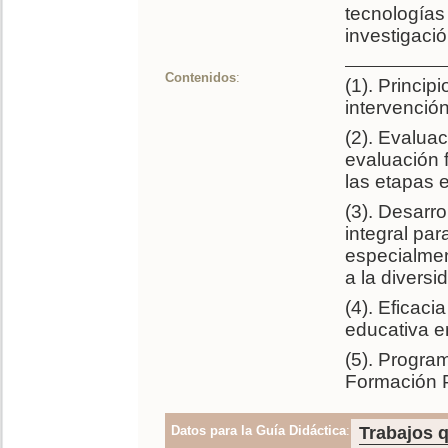
tecnologías
investigaci
Contenidos
:
(1). Princip
intervención
(2). Evalua
evaluación f
las etapas 
(3). Desarro
integral par
especialmen
a la diversi
(4). Eficaci
educativa 
(5). Progra
Formación P
Datos para la Guía Didáctica
:
Trabajos q