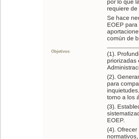
por lo que l
requiere de
Se hace nec
EOEP para l
aportacione
común de b
Objetivos
:
(1). Profun
priorizadas
Administrac
(2). Genera
para compar
inquietudes
torno a los 
(3). Estable
sistematizad
EOEP.
(4). Ofrece
normativos,