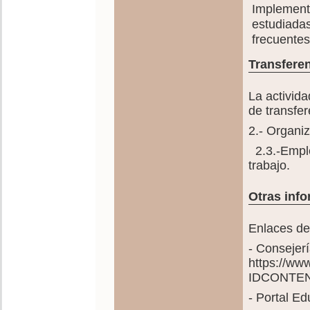
Implemen
estudiadas
frecuentes
Transferen
La activida
de transfer
2.- Organiz
2.3.-Emple
trabajo.
Otras info
Enlaces de 
- Consejer
https://ww
IDCONTEN
- Portal E