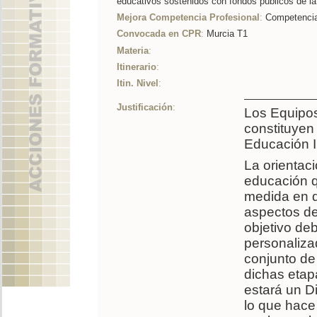
educativos sostenidos con fondos públicos de l
Mejora Competencia Profesional
:
Competencia 
Convocada en CPR
:
Murcia T1
Materia
:
Itinerario
:
Itin. Nivel
:
Justificación
:
Los Equipos
constituyen 
Educación In
La orientac
educación qu
medida en q
aspectos de
objetivo deb
personaliza
conjunto de
dichas etap
estará un D
lo que hace