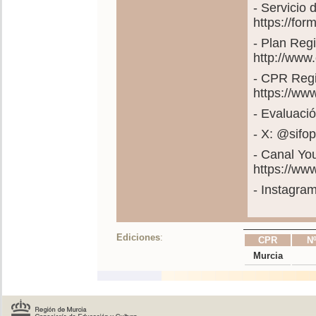
- Servicio
https://fo
- Plan Reg
http://www
- CPR Regi
https://ww
- Evaluació
- X: @sif
- Canal Yo
https://w
- Instagra
Ediciones
:
CPR
Nº
Murcia