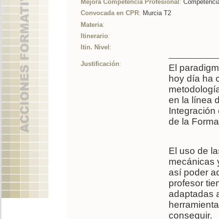
Mejora Competencia Profesional
:
Competencia
Convocada en CPR
:
Murcia T2
Materia
:
Itinerario
:
Itin. Nivel
:
Justificación
:
El paradigm
hoy día ha 
metodología
en la línea
Integración
de la Forma
El uso de l
mecánicas y
así poder a
profesor ti
adaptadas a
herramienta
conseguir.