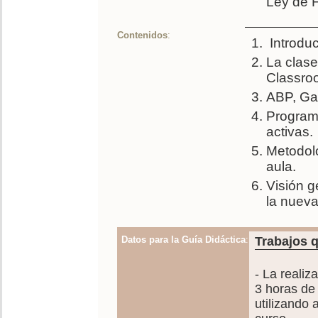
Ley de 
Contenidos
:
Introduc
La clase
Classro
ABP, Gam
Programa
activas.
Metodolo
aula.
Visión g
la nueva
Datos para la Guía Didáctica
:
Trabajos q
- La realiz
3 horas de
utilizando 