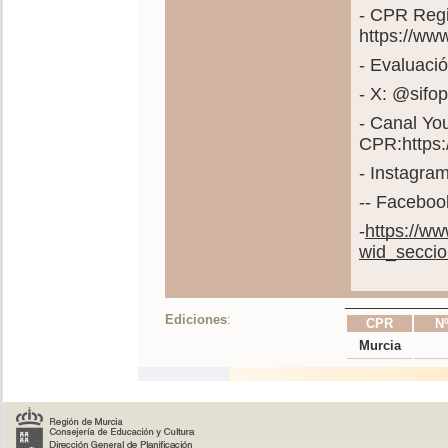
- CPR Regi
https://ww
- Evaluació
- X: @sif
- Canal Yo
CPR:https
- Instagra
-- Faceboo
-
https://ww
wid_secci
Ediciones
:
CPR
Nº
Murcia