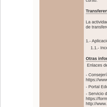
curso.
Transferen
La activida
de transfer
1.- Aplicac
1.1.- Inco
Otras info
Enlaces de
- Consejer
https://ww
- Portal E
- Servicio
https://fo
http://www