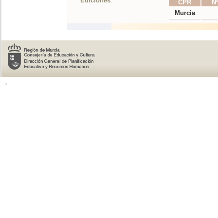
Ediciones
:
CPR
Nº
Murcia
o