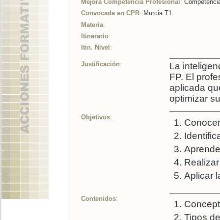
Mejora Competencia Profesional
:
Competencia 
Convocada en CPR
:
Murcia T1
Materia
:
Itinerario
:
Itin. Nivel
:
Justificación
:
La inteligen
FP. El profe
aplicada que
optimizar su
Objetivos
:
Conocer 
Identific
Aprender
Realizar
Aplicar 
Contenidos
:
Concepto
Tipos de