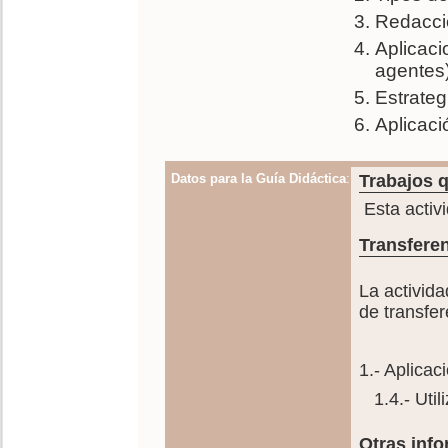
Redacci
Aplicac
agentes
Estrateg
Aplicaci
Datos para la Guía Didáctica
:
Trabajos q
Esta activ
Transferen
La activida
de transfer
1.- Aplicac
1.4.- Utili
Otras info