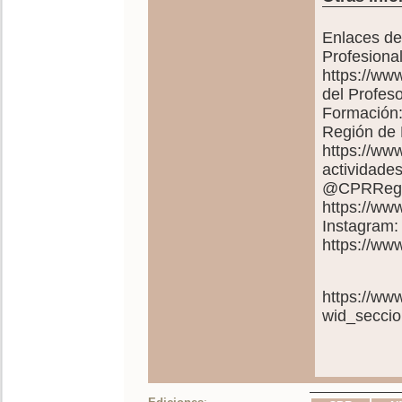
Enlaces de
Profesiona
https://ww
del Profes
Formación:
Región de 
https://ww
actividades
@CPRRegio
https://w
Instagram:
https://w
https://ww
wid_secci