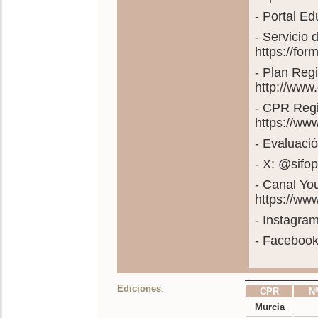
- Portal E
- Servicio
https://fo
- Plan Reg
http://www
- CPR Regi
https://ww
- Evaluació
- X: @sif
- Canal Yo
https://w
- Instagra
- Faceboo
Ediciones
:
CPR
Nº
Murcia