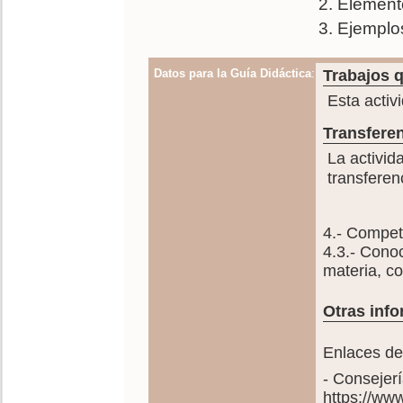
Element
Ejemplos
Datos para la Guía Didáctica
:
Trabajos q
Esta activ
Transferen
La activid
transferen
4.- Compete
4.3.- Conoc
materia, c
Otras info
Enlaces de
- Consejer
https://ww