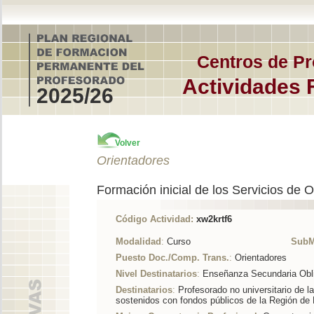
Centros de Pr
Actividades 
2025/26
Volver
Orientadores
Formación inicial de los Servicios de O
Código Actividad:
xw2krtf6
Modalidad
:
Curso
SubM
Puesto Doc./Comp. Trans.
:
Orientadores
Nivel Destinatarios
:
Enseñanza Secundaria Obli
Destinatarios
:
Profesorado no universitario de l
sostenidos con fondos públicos de la Región de 