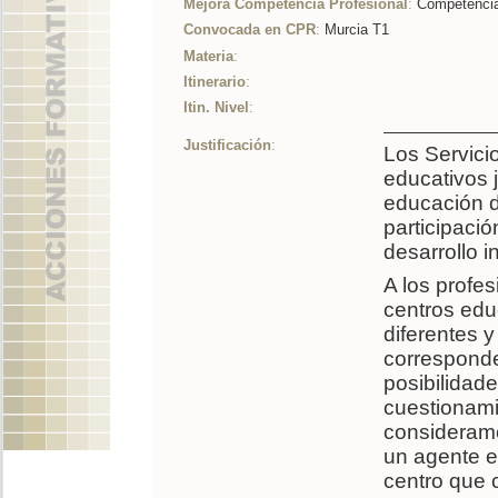
Mejora Competencia Profesional
:
Competencia 
Convocada en CPR
:
Murcia T1
Materia
:
Itinerario
:
Itin. Nivel
:
Justificación
:
Los Servici
educativos 
educación d
participació
desarrollo i
A los profes
centros educ
diferentes y
corresponde
posibilidad
cuestionami
consideramos
un agente e
centro que 