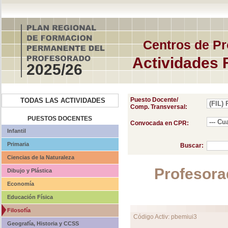
Centros de Pr
Actividades 
2025/26
Puesto Docente/
TODAS LAS ACTIVIDADES
Comp. Transversal:
PUESTOS DOCENTES
Convocada en CPR:
Infantil
Primaria
Buscar:
Ciencias de la Naturaleza
Profesora
Dibujo y Plástica
Economía
Educación Física
Filosofía
Código Activ: pbemiui3
Geografía, Historia y CCSS