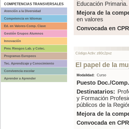
Educación Primaria.
COMPETENCIAS TRANSVERSALES
Atención a la Diversidad
Mejora de la compe
en valores
Competencia en Idiomas
Ed. en Valores-Comp. Clave
Convocada en CPR
Gestión Grupos Alumnos
Innovación
Prev. Riesgos Lab. y Colec.
Código Activ: z80c2pvz
Programas Europeos
El papel de la muj
Tec. Aprendizaje y Conocimiento
Convivencia escolar
Modalidad:
Curso
Aprender a Aprender
Puesto Doc./Comp.
Destinatarios:
Prof
y Formación Profesi
públicos de la Regi
Mejora de la compe
Convocada en CPR