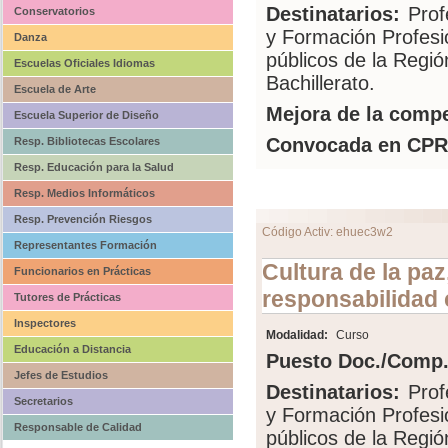
Destinatarios:
Prof
Conservatorios
y Formación Profesi
Danza
públicos de la Regi
Escuelas Oficiales Idiomas
Bachillerato.
Escuela de Arte
Mejora de la compe
Escuela Superior de Diseño
Convocada en CPR
Resp. Bibliotecas Escolares
Resp. Educación para la Salud
Resp. Medios Informáticos
Resp. Prevención Riesgos
Código Activ: ehuec3w2
Representantes Formación
Cultura de la paz
Funcionarios en Prácticas
responsabilidad 
Tutores de Prácticas
Inspectores
Modalidad:
Curso
Educación a Distancia
Puesto Doc./Comp.
Jefes de Estudios
Destinatarios:
Prof
Secretarios
y Formación Profesi
Responsable de Calidad
públicos de la Regi