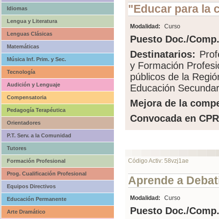
"Educar para la 
Idiomas
Lengua y Literatura
Modalidad:
Curso
Lenguas Clásicas
Puesto Doc./Comp.
Matemáticas
Destinatarios:
Prof
Música Inf. Prim. y Sec.
y Formación Profesi
Tecnología
públicos de la Regi
Audición y Lenguaje
Educación Secundari
Compensatoria
Mejora de la compe
Pedagogía Terapéutica
Convocada en CPR
Orientadores
P.T. Serv. a la Comunidad
Tutores
Código Activ: 58vzj1ae
Formación Profesional
Prog. Cualificación Profesional
Aprende a Debati
Equipos Directivos
Modalidad:
Curso
Educación Permanente
Puesto Doc./Comp.
Arte Dramático