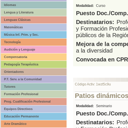
Idiomas
Modalidad:
Curso
Puesto Doc./Comp.
Lengua y Literatura
Lenguas Clásicas
Destinatarios:
Prof
Matemáticas
y Formación Profesi
públicos de la Regi
Música Inf. Prim. y Sec.
Tecnología
Mejora de la compe
a la diversidad
Audición y Lenguaje
Compensatoria
Convocada en CPR
Pedagogía Terapéutica
Orientadores
P.T. Serv. a la Comunidad
Código Activ: 1wzt5c9u
Tutores
Patios dinámicos 
Formación Profesional
Prog. Cualificación Profesional
Modalidad:
Seminario
Equipos Directivos
Puesto Doc./Comp.
Educación Permanente
Destinatarios:
Prof
Arte Dramático