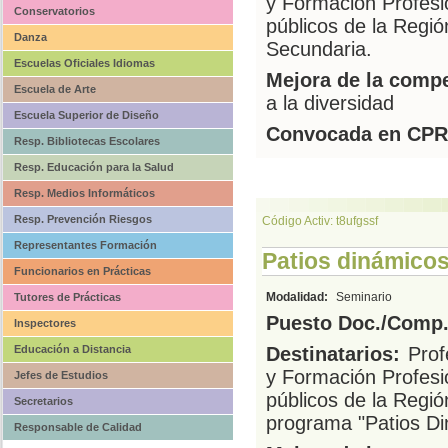
y Formación Profesi
Conservatorios
públicos de la Regi
Danza
Secundaria.
Escuelas Oficiales Idiomas
Mejora de la compe
Escuela de Arte
a la diversidad
Escuela Superior de Diseño
Convocada en CPR
Resp. Bibliotecas Escolares
Resp. Educación para la Salud
Resp. Medios Informáticos
Resp. Prevención Riesgos
Código Activ: t8ufgssf
Representantes Formación
Patios dinámicos 
Funcionarios en Prácticas
Modalidad:
Seminario
Tutores de Prácticas
Puesto Doc./Comp.
Inspectores
Educación a Distancia
Destinatarios:
Prof
y Formación Profesi
Jefes de Estudios
públicos de la Regió
Secretarios
programa "Patios Din
Responsable de Calidad