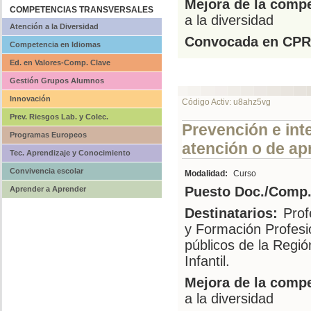
Mejora de la compe
COMPETENCIAS TRANSVERSALES
a la diversidad
Atención a la Diversidad
Convocada en CPR
Competencia en Idiomas
Ed. en Valores-Comp. Clave
Gestión Grupos Alumnos
Innovación
Código Activ: u8ahz5vg
Prev. Riesgos Lab. y Colec.
Prevención e int
Programas Europeos
atención o de ap
Tec. Aprendizaje y Conocimiento
Convivencia escolar
Modalidad:
Curso
Puesto Doc./Comp.
Aprender a Aprender
Destinatarios:
Prof
y Formación Profesi
públicos de la Regi
Infantil.
Mejora de la compe
a la diversidad