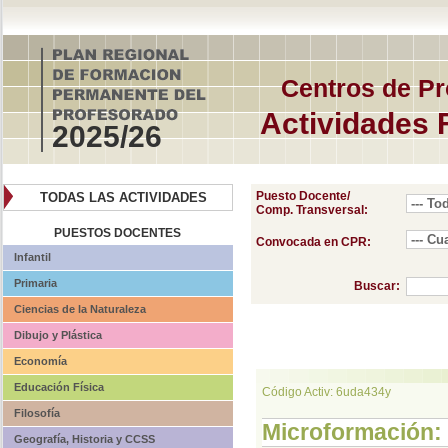
Centros de Pr
Actividades 
2025/26
Puesto Docente/
TODAS LAS ACTIVIDADES
Comp. Transversal:
PUESTOS DOCENTES
Convocada en CPR:
Infantil
Primaria
Buscar:
Ciencias de la Naturaleza
Dibujo y Plástica
Economía
Educación Física
Código Activ: 6uda434y
Filosofía
Microformación: T
Geografía, Historia y CCSS