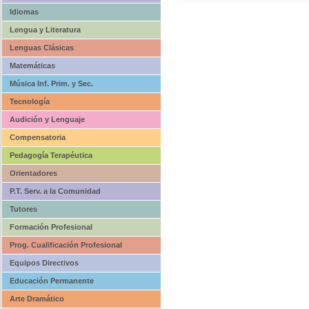
Idiomas
Lengua y Literatura
Lenguas Clásicas
Matemáticas
Música Inf. Prim. y Sec.
Tecnología
Audición y Lenguaje
Compensatoria
Pedagogía Terapéutica
Orientadores
P.T. Serv. a la Comunidad
Tutores
Formación Profesional
Prog. Cualificación Profesional
Equipos Directivos
Educación Permanente
Arte Dramático