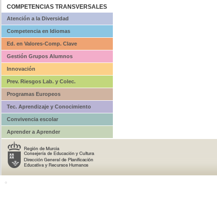
COMPETENCIAS TRANSVERSALES
Atención a la Diversidad
Competencia en Idiomas
Ed. en Valores-Comp. Clave
Gestión Grupos Alumnos
Innovación
Prev. Riesgos Lab. y Colec.
Programas Europeos
Tec. Aprendizaje y Conocimiento
Convivencia escolar
Aprender a Aprender
o