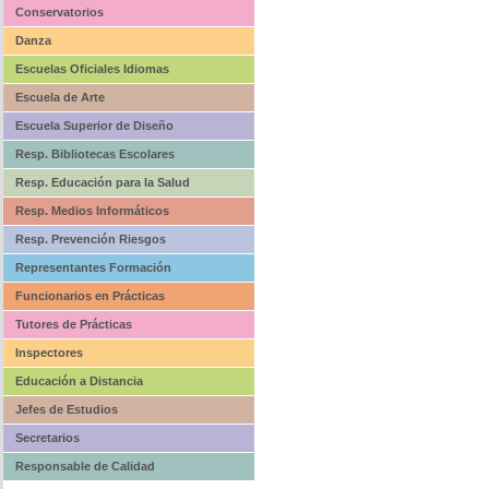
Conservatorios
Danza
Escuelas Oficiales Idiomas
Escuela de Arte
Escuela Superior de Diseño
Resp. Bibliotecas Escolares
Resp. Educación para la Salud
Resp. Medios Informáticos
Resp. Prevención Riesgos
Representantes Formación
Funcionarios en Prácticas
Tutores de Prácticas
Inspectores
Educación a Distancia
Jefes de Estudios
Secretarios
Responsable de Calidad