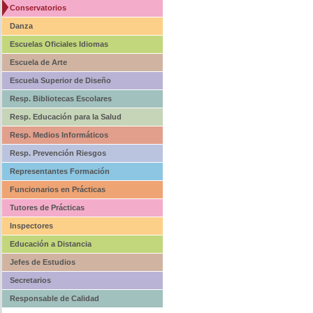
Conservatorios
Danza
Escuelas Oficiales Idiomas
Escuela de Arte
Escuela Superior de Diseño
Resp. Bibliotecas Escolares
Resp. Educación para la Salud
Resp. Medios Informáticos
Resp. Prevención Riesgos
Representantes Formación
Funcionarios en Prácticas
Tutores de Prácticas
Inspectores
Educación a Distancia
Jefes de Estudios
Secretarios
Responsable de Calidad