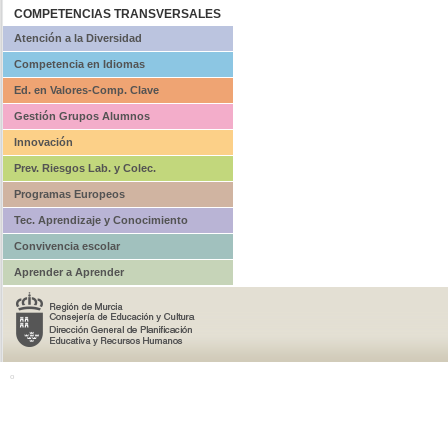
COMPETENCIAS TRANSVERSALES
Atención a la Diversidad
Competencia en Idiomas
Ed. en Valores-Comp. Clave
Gestión Grupos Alumnos
Innovación
Prev. Riesgos Lab. y Colec.
Programas Europeos
Tec. Aprendizaje y Conocimiento
Convivencia escolar
Aprender a Aprender
o