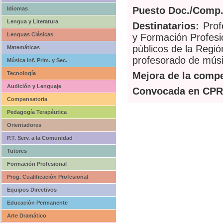
Puesto Doc./Comp.
Idiomas
Lengua y Literatura
Destinatarios:
Prof
Lenguas Clásicas
y Formación Profesi
públicos de la Regió
Matemáticas
profesorado de músi
Música Inf. Prim. y Sec.
Tecnología
Mejora de la compe
Audición y Lenguaje
Convocada en CPR
Compensatoria
Pedagogía Terapéutica
Orientadores
P.T. Serv. a la Comunidad
Tutores
Formación Profesional
Prog. Cualificación Profesional
Equipos Directivos
Educación Permanente
Arte Dramático