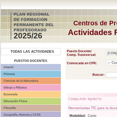
Centros de Pr
Actividades 
2025/26
Puesto Docente/
TODAS LAS ACTIVIDADES
Comp. Transversal:
PUESTOS DOCENTES
Convocada en CPR:
Infantil
Primaria
Buscar:
Ciencias de la Naturaleza
Dibujo y Plástica
Economía
Código Activ: 9gis8z7m
Educación Física
Herramientas TIC para la doc
Filosofía
Geografía, Historia y CCSS
Modalidad:
Curso