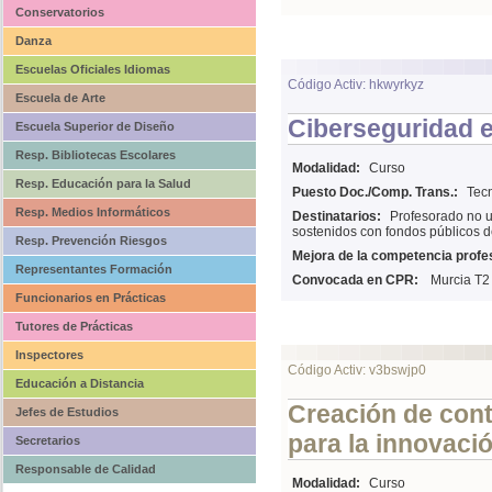
Conservatorios
Danza
Escuelas Oficiales Idiomas
Código Activ: hkwyrkyz
Escuela de Arte
Ciberseguridad e
Escuela Superior de Diseño
Resp. Bibliotecas Escolares
Modalidad:
Curso
Resp. Educación para la Salud
Puesto Doc./Comp. Trans.:
Tecn
Resp. Medios Informáticos
Destinatarios:
Profesorado no u
sostenidos con fondos públicos d
Resp. Prevención Riesgos
Mejora de la competencia profes
Representantes Formación
Convocada en CPR:
Murcia T2
Funcionarios en Prácticas
Tutores de Prácticas
Inspectores
Código Activ: v3bswjp0
Educación a Distancia
Creación de cont
Jefes de Estudios
para la innovaci
Secretarios
Responsable de Calidad
Modalidad:
Curso