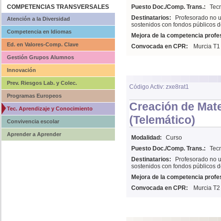
COMPETENCIAS TRANSVERSALES
Puesto Doc./Comp. Trans.:
Tecn
Destinatarios:
Profesorado no u
Atención a la Diversidad
sostenidos con fondos públicos d
Competencia en Idiomas
Mejora de la competencia profes
Ed. en Valores-Comp. Clave
Convocada en CPR:
Murcia T1
Gestión Grupos Alumnos
Innovación
Prev. Riesgos Lab. y Colec.
Código Activ: zxe8rat1
Programas Europeos
Creación de Mate
Tec. Aprendizaje y Conocimiento
(Telemático)
Convivencia escolar
Aprender a Aprender
Modalidad:
Curso
Puesto Doc./Comp. Trans.:
Tecn
Destinatarios:
Profesorado no u
sostenidos con fondos públicos d
Mejora de la competencia profes
Convocada en CPR:
Murcia T2