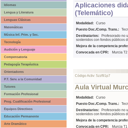
Aplicaciones did
Idiomas
(Telemático)
Lengua y Literatura
Lenguas Clásicas
Modalidad:
Curso
Matemáticas
Puesto Doc./Comp. Trans.:
Tecn
Música Inf. Prim. y Sec.
Destinatarios:
Profesorado no u
sostenidos con fondos públicos d
Tecnología
Mejora de la competencia profes
Audición y Lenguaje
Convocada en CPR:
Murcia T2
Compensatoria
Pedagogía Terapéutica
Orientadores
Código Activ: 5zzf91p7
P.T. Serv. a la Comunidad
Aula Virtual Mur
Tutores
Formación Profesional
Modalidad:
Curso
Prog. Cualificación Profesional
Puesto Doc./Comp. Trans.:
Tecn
Equipos Directivos
Destinatarios:
Profesorado no u
sostenidos con fondos públicos d
Educación Permanente
Mejora de la competencia profes
Arte Dramático
Convocada en CPR:
Murcia T1