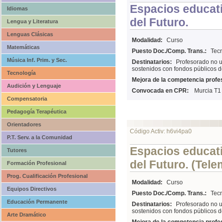
Espacios educati
Idiomas
del Futuro.
Lengua y Literatura
Lenguas Clásicas
Modalidad:
Curso
Matemáticas
Puesto Doc./Comp. Trans.:
Tecn
Música Inf. Prim. y Sec.
Destinatarios:
Profesorado no u
sostenidos con fondos públicos d
Tecnología
Mejora de la competencia profes
Audición y Lenguaje
Convocada en CPR:
Murcia T1
Compensatoria
Pedagogía Terapéutica
Orientadores
Código Activ: h6vi4pa0
P.T. Serv. a la Comunidad
Espacios educati
Tutores
del Futuro. (Tele
Formación Profesional
Prog. Cualificación Profesional
Modalidad:
Curso
Equipos Directivos
Puesto Doc./Comp. Trans.:
Tecn
Educación Permanente
Destinatarios:
Profesorado no u
sostenidos con fondos públicos d
Arte Dramático