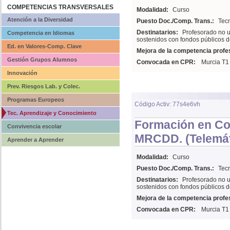
COMPETENCIAS TRANSVERSALES
Modalidad:
Curso
Atención a la Diversidad
Puesto Doc./Comp. Trans.:
Tecn
Destinatarios:
Profesorado no u
Competencia en Idiomas
sostenidos con fondos públicos d
Ed. en Valores-Comp. Clave
Mejora de la competencia profes
Gestión Grupos Alumnos
Convocada en CPR:
Murcia T1
Innovación
Prev. Riesgos Lab. y Colec.
Programas Europeos
Código Activ: 77s4e6vh
Tec. Aprendizaje y Conocimiento
Formación en Com
Convivencia escolar
MRCDD. (Telemát
Aprender a Aprender
Modalidad:
Curso
Puesto Doc./Comp. Trans.:
Tecn
Destinatarios:
Profesorado no u
sostenidos con fondos públicos d
Mejora de la competencia profes
Convocada en CPR:
Murcia T1