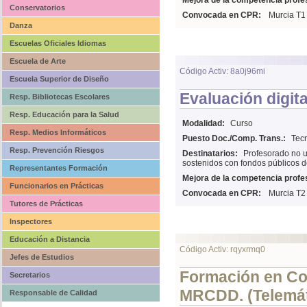
Mejora de la competencia profes
Conservatorios
Convocada en CPR:
Murcia T1
Danza
Escuelas Oficiales Idiomas
Escuela de Arte
Código Activ: 8a0j96mi
Escuela Superior de Diseño
Evaluación digita
Resp. Bibliotecas Escolares
Resp. Educación para la Salud
Modalidad:
Curso
Resp. Medios Informáticos
Puesto Doc./Comp. Trans.:
Tecn
Resp. Prevención Riesgos
Destinatarios:
Profesorado no u
sostenidos con fondos públicos d
Representantes Formación
Mejora de la competencia profes
Funcionarios en Prácticas
Convocada en CPR:
Murcia T2
Tutores de Prácticas
Inspectores
Educación a Distancia
Código Activ: rqyxrmq0
Jefes de Estudios
Formación en Com
Secretarios
MRCDD. (Telemát
Responsable de Calidad