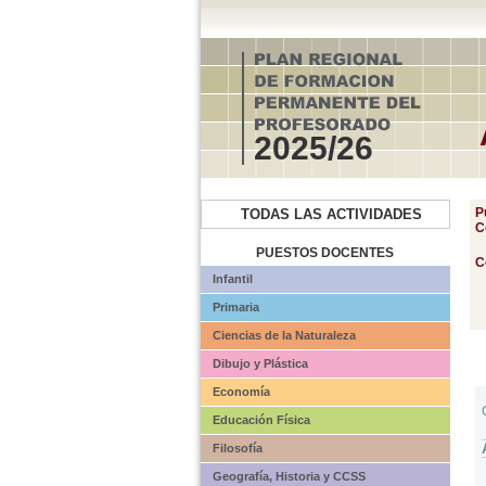
2025/26
P
TODAS LAS ACTIVIDADES
C
PUESTOS DOCENTES
C
Infantil
Primaria
Ciencias de la Naturaleza
Dibujo y Plástica
Economía
Educación Física
Filosofía
Geografía, Historia y CCSS