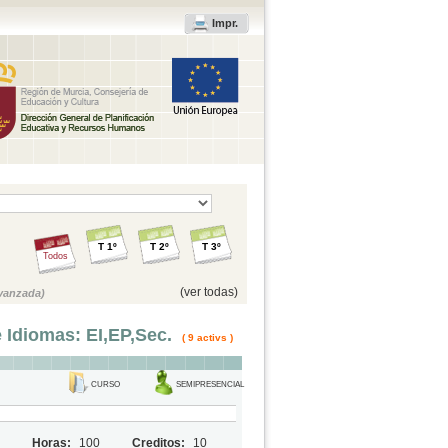
Impr.
T 1º
T 2º
T 3º
Todos
(ver todas)
vanzada)
 Idiomas: EI,EP,Sec.
( 9 activs )
CURSO
SEMIPRESENCIAL
Horas:
100
Creditos:
10