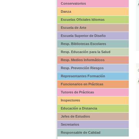
Conservatorios
Danza
Escuelas Oficiales Idiomas
Escuela de Arte
Escuela Superior de Diseño
Resp. Bibliotecas Escolares
Resp. Educación para la Salud
Resp. Medios Informáticos
Resp. Prevención Riesgos
Representantes Formación
Funcionarios en Prácticas
Tutores de Prácticas
Inspectores
Educación a Distancia
Jefes de Estudios
Secretarios
Responsable de Calidad