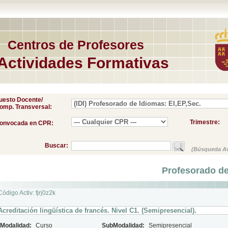
Centros de Profesores
Actividades Formativas
uesto Docente/
omp. Transversal:
Trimestre:
onvocada en CPR:
Buscar:
(Búsqueda A
Profesorado de
Código Activ: fjrj0z2k
Acreditación lingüística de francés. Nivel C1. (Semipresencial).
Modalidad:
Curso
SubModalidad:
Semipresencial