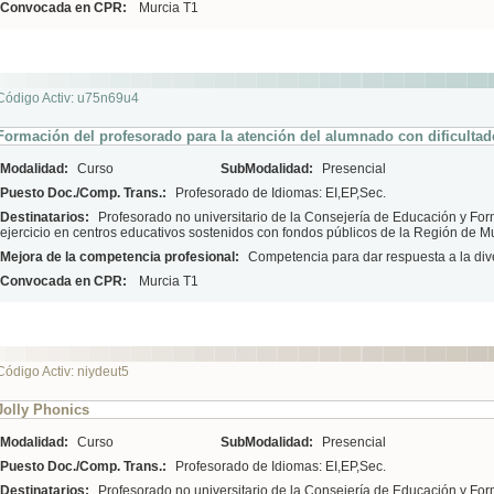
Convocada en CPR:
Murcia T1
Código Activ: u75n69u4
Formación del profesorado para la atención del alumnado con dificultad
Modalidad:
Curso
SubModalidad:
Presencial
Puesto Doc./Comp. Trans.:
Profesorado de Idiomas: EI,EP,Sec.
Destinatarios:
Profesorado no universitario de la Consejería de Educación y For
ejercicio en centros educativos sostenidos con fondos públicos de la Región de M
Mejora de la competencia profesional:
Competencia para dar respuesta a la div
Convocada en CPR:
Murcia T1
Código Activ: niydeut5
Jolly Phonics
Modalidad:
Curso
SubModalidad:
Presencial
Puesto Doc./Comp. Trans.:
Profesorado de Idiomas: EI,EP,Sec.
Destinatarios:
Profesorado no universitario de la Consejería de Educación y For