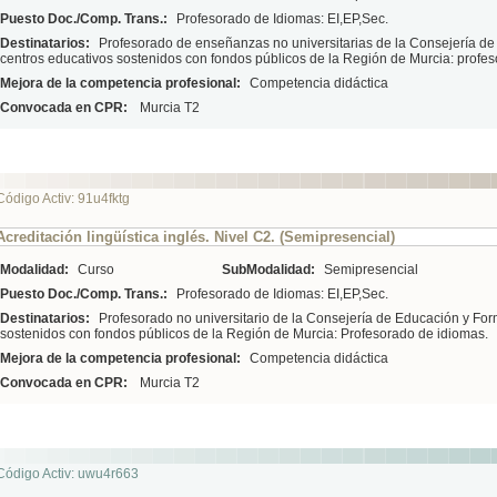
Puesto Doc./Comp. Trans.:
Profesorado de Idiomas: EI,EP,Sec.
Destinatarios:
Profesorado de enseñanzas no universitarias de la Consejería d
centros educativos sostenidos con fondos públicos de la Región de Murcia: profe
Mejora de la competencia profesional:
Competencia didáctica
Convocada en CPR:
Murcia T2
Código Activ: 91u4fktg
Acreditación lingüística inglés. Nivel C2. (Semipresencial)
Modalidad:
Curso
SubModalidad:
Semipresencial
Puesto Doc./Comp. Trans.:
Profesorado de Idiomas: EI,EP,Sec.
Destinatarios:
Profesorado no universitario de la Consejería de Educación y For
sostenidos con fondos públicos de la Región de Murcia: Profesorado de idiomas.
Mejora de la competencia profesional:
Competencia didáctica
Convocada en CPR:
Murcia T2
Código Activ: uwu4r663