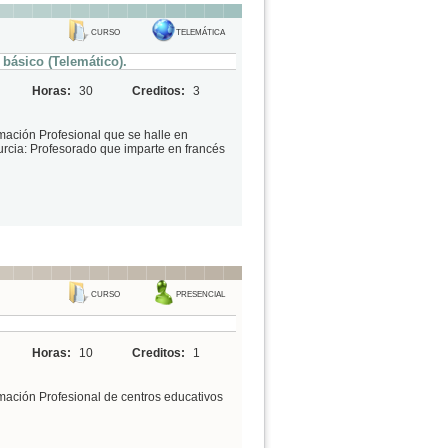
CURSO
TELEMÁTICA
básico (Telemático).
Horas:
30
Creditos:
3
mación Profesional que se halle en
urcia: Profesorado que imparte en francés
CURSO
PRESENCIAL
Horas:
10
Creditos:
1
mación Profesional de centros educativos