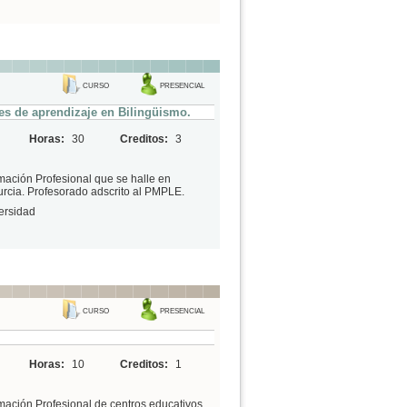
CURSO
PRESENCIAL
es de aprendizaje en Bilingüismo.
Horas:
30
Creditos:
3
mación Profesional que se halle en
urcia. Profesorado adscrito al PMPLE.
ersidad
CURSO
PRESENCIAL
Horas:
10
Creditos:
1
mación Profesional de centros educativos