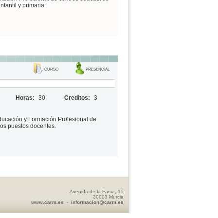
fantil y primaria.
CURSO
PRESENCIAL
Horas:
30
Creditos:
3
Educación y Formación Profesional de
los puestos docentes.
Avenida de la Fama, 15
30003 Murcia
www.carm.es
-
informacion@carm.es