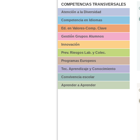
COMPETENCIAS TRANSVERSALES
Atención a la Diversidad
Competencia en Idiomas
Ed. en Valores-Comp. Clave
Gestión Grupos Alumnos
Innovación
Prev. Riesgos Lab. y Colec.
Programas Europeos
Tec. Aprendizaje y Conocimiento
Convivencia escolar
Aprender a Aprender