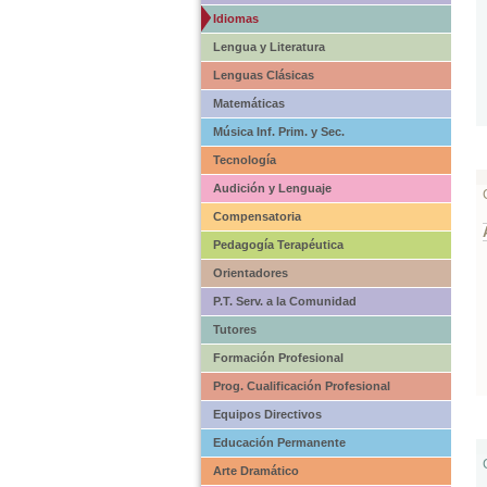
Idiomas
Lengua y Literatura
Lenguas Clásicas
Matemáticas
Música Inf. Prim. y Sec.
Tecnología
Audición y Lenguaje
Compensatoria
Pedagogía Terapéutica
Orientadores
P.T. Serv. a la Comunidad
Tutores
Formación Profesional
Prog. Cualificación Profesional
Equipos Directivos
Educación Permanente
Arte Dramático