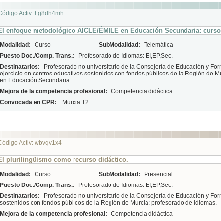
Código Activ: hg8dh4mh
El enfoque metodológico AICLE/ÉMILE en Educación Secundaria: curso 
Modalidad:
Curso
SubModalidad:
Telemática
Puesto Doc./Comp. Trans.:
Profesorado de Idiomas: EI,EP,Sec.
Destinatarios:
Profesorado no universitario de la Consejería de Educación y For
ejercicio en centros educativos sostenidos con fondos públicos de la Región de M
en Educación Secundaria.
Mejora de la competencia profesional:
Competencia didáctica
Convocada en CPR:
Murcia T2
Código Activ: wbvqv1x4
El plurilingüismo como recurso didáctico.
Modalidad:
Curso
SubModalidad:
Presencial
Puesto Doc./Comp. Trans.:
Profesorado de Idiomas: EI,EP,Sec.
Destinatarios:
Profesorado no universitario de la Consejería de Educación y For
sostenidos con fondos públicos de la Región de Murcia: profesorado de idiomas.
Mejora de la competencia profesional:
Competencia didáctica