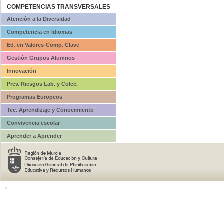
COMPETENCIAS TRANSVERSALES
Atención a la Diversidad
Competencia en Idiomas
Ed. en Valores-Comp. Clave
Gestión Grupos Alumnos
Innovación
Prev. Riesgos Lab. y Colec.
Programas Europeos
Tec. Aprendizaje y Conocimiento
Convivencia escolar
Aprender a Aprender
o