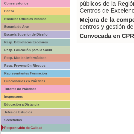
públicos de la Regió
Conservatorios
Centros de Excelen
Danza
Mejora de la compe
Escuelas Oficiales Idiomas
centros y gestión de
Escuela de Arte
Escuela Superior de Diseño
Convocada en CPR
Resp. Bibliotecas Escolares
Resp. Educación para la Salud
Resp. Medios Informáticos
Resp. Prevención Riesgos
Representantes Formación
Funcionarios en Prácticas
Tutores de Prácticas
Inspectores
Educación a Distancia
Jefes de Estudios
Secretarios
Responsable de Calidad