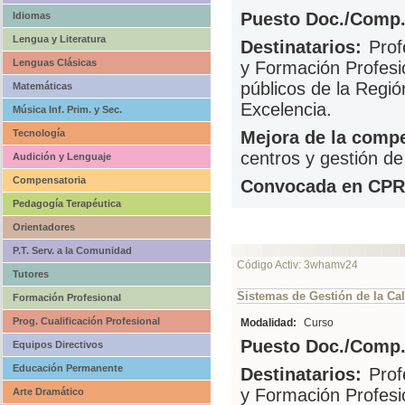
Puesto Doc./Comp.
Idiomas
Lengua y Literatura
Destinatarios:
Prof
Lenguas Clásicas
y Formación Profesi
públicos de la Regi
Matemáticas
Excelencia.
Música Inf. Prim. y Sec.
Tecnología
Mejora de la compe
centros y gestión de
Audición y Lenguaje
Compensatoria
Convocada en CPR
Pedagogía Terapéutica
Orientadores
P.T. Serv. a la Comunidad
Código Activ: 3whamv24
Tutores
Sistemas de Gestión de la Cal
Formación Profesional
Prog. Cualificación Profesional
Modalidad:
Curso
Puesto Doc./Comp.
Equipos Directivos
Educación Permanente
Destinatarios:
Prof
y Formación Profesi
Arte Dramático