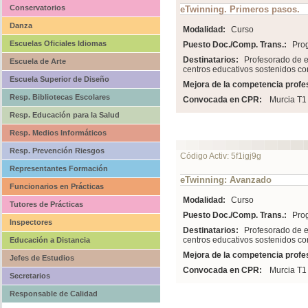
Conservatorios
eTwinning. Primeros pasos.
Danza
Modalidad:
Curso
Escuelas Oficiales Idiomas
Puesto Doc./Comp. Trans.:
Pro
Destinatarios:
Profesorado de e
Escuela de Arte
centros educativos sostenidos co
Escuela Superior de Diseño
Mejora de la competencia profes
Resp. Bibliotecas Escolares
Convocada en CPR:
Murcia T1
Resp. Educación para la Salud
Resp. Medios Informáticos
Resp. Prevención Riesgos
Código Activ: 5f1igj9g
Representantes Formación
eTwinning: Avanzado
Funcionarios en Prácticas
Modalidad:
Curso
Tutores de Prácticas
Puesto Doc./Comp. Trans.:
Pro
Inspectores
Destinatarios:
Profesorado de e
centros educativos sostenidos co
Educación a Distancia
Mejora de la competencia profes
Jefes de Estudios
Convocada en CPR:
Murcia T1
Secretarios
Responsable de Calidad