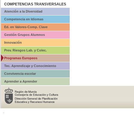
COMPETENCIAS TRANSVERSALES
Atención a la Diversidad
Competencia en Idiomas
Ed. en Valores-Comp. Clave
Gestión Grupos Alumnos
Innovación
Prev. Riesgos Lab. y Colec.
Programas Europeos
Tec. Aprendizaje y Conocimiento
Convivencia escolar
Aprender a Aprender
o