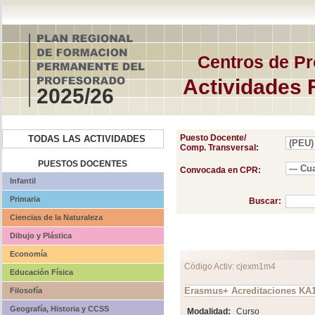
Centros de Pr
Actividades 
2025/26
Puesto Docente/
TODAS LAS ACTIVIDADES
Comp. Transversal:
PUESTOS DOCENTES
Convocada en CPR:
Infantil
Primaria
Buscar:
Ciencias de la Naturaleza
Dibujo y Plástica
Economía
Código Activ: cjexm1m4
Educación Física
Erasmus+ Acreditaciones KA1
Filosofía
Geografía, Historia y CCSS
Modalidad:
Curso