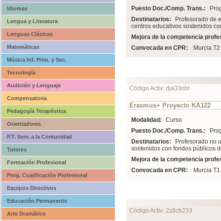
Puesto Doc./Comp. Trans.:
Pro
Idiomas
Destinatarios:
Profesorado de e
Lengua y Literatura
centros educativos sostenidos co
Lenguas Clásicas
Mejora de la competencia profes
Matemáticas
Convocada en CPR:
Murcia T2
Música Inf. Prim. y Sec.
Tecnología
Audición y Lenguaje
Código Activ: dja33nbr
Compensatoria
Erasmus+ Proyecto KA122
Pedagogía Terapéutica
Modalidad:
Curso
Orientadores
Puesto Doc./Comp. Trans.:
Pro
P.T. Serv. a la Comunidad
Destinatarios:
Profesorado no u
sostenidos con fondos públicos d
Tutores
Mejora de la competencia profes
Formación Profesional
Convocada en CPR:
Murcia T1
Prog. Cualificación Profesional
Equipos Directivos
Educación Permanente
Código Activ: 2z8cb233
Arte Dramático