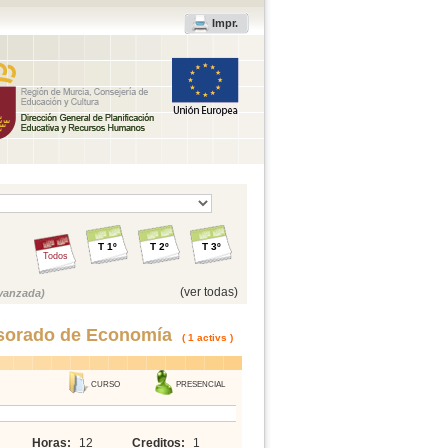
Impr.
T 1º
T 2º
T 3º
Todos
(ver todas)
vanzada)
sorado de Economía
( 1 activs )
CURSO
PRESENCIAL
Horas:
12
Creditos:
1