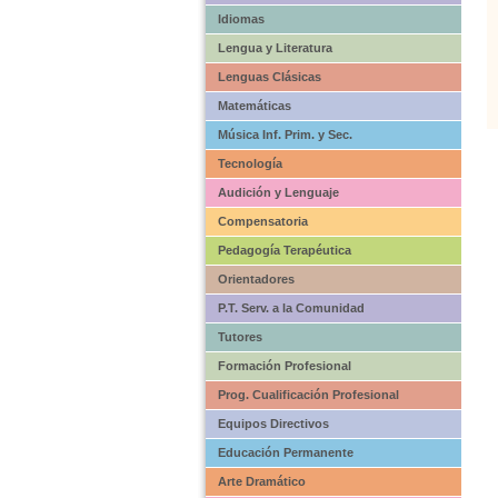
Idiomas
Lengua y Literatura
Lenguas Clásicas
Matemáticas
Música Inf. Prim. y Sec.
Tecnología
Audición y Lenguaje
Compensatoria
Pedagogía Terapéutica
Orientadores
P.T. Serv. a la Comunidad
Tutores
Formación Profesional
Prog. Cualificación Profesional
Equipos Directivos
Educación Permanente
Arte Dramático