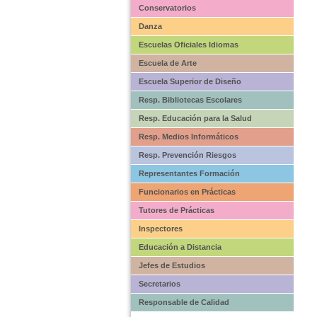
Conservatorios
Danza
Escuelas Oficiales Idiomas
Escuela de Arte
Escuela Superior de Diseño
Resp. Bibliotecas Escolares
Resp. Educación para la Salud
Resp. Medios Informáticos
Resp. Prevención Riesgos
Representantes Formación
Funcionarios en Prácticas
Tutores de Prácticas
Inspectores
Educación a Distancia
Jefes de Estudios
Secretarios
Responsable de Calidad