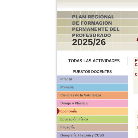
2025/26
P
TODAS LAS ACTIVIDADES
C
PUESTOS DOCENTES
C
Infantil
Primaria
Ciencias de la Naturaleza
Dibujo y Plástica
Economía
Educación Física
Filosofía
Geografía, Historia y CCSS