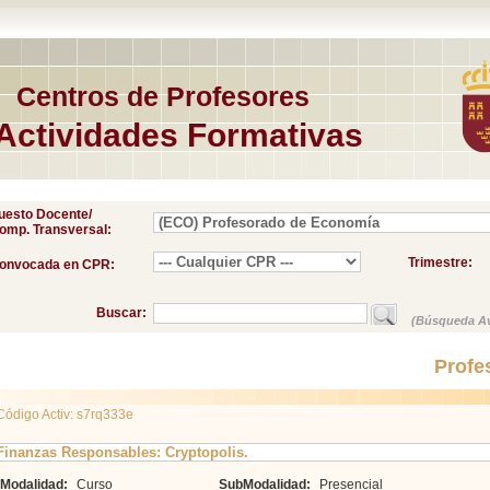
Centros de Profesores
Actividades Formativas
uesto Docente/
omp. Transversal:
Trimestre:
onvocada en CPR:
Buscar:
(Búsqueda A
Profe
Código Activ: s7rq333e
Finanzas Responsables: Cryptopolis.
Modalidad:
Curso
SubModalidad:
Presencial