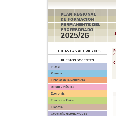
2025/26
P
TODAS LAS ACTIVIDADES
C
PUESTOS DOCENTES
C
Infantil
Primaria
Ciencias de la Naturaleza
Dibujo y Plástica
Economía
Educación Física
Filosofía
Geografía, Historia y CCSS