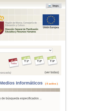
Impr.
T 1º
T 2º
T 3º
Todos
(ver todas)
vanzada)
Medios Informáticos
( 0 activs )
s de búsqueda especificados ...