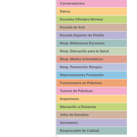
Conservatorios
Danza
Escuelas Oficiales Idiomas
Escuela de Arte
Escuela Superior de Diseño
Resp. Bibliotecas Escolares
Resp. Educación para la Salud
Resp. Medios Informáticos
Resp. Prevención Riesgos
Representantes Formación
Funcionarios en Prácticas
Tutores de Prácticas
Inspectores
Educación a Distancia
Jefes de Estudios
Secretarios
Responsable de Calidad