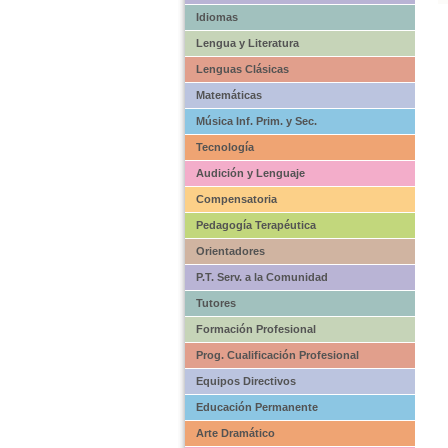
Idiomas
Lengua y Literatura
Lenguas Clásicas
Matemáticas
Música Inf. Prim. y Sec.
Tecnología
Audición y Lenguaje
Compensatoria
Pedagogía Terapéutica
Orientadores
P.T. Serv. a la Comunidad
Tutores
Formación Profesional
Prog. Cualificación Profesional
Equipos Directivos
Educación Permanente
Arte Dramático