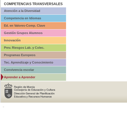
COMPETENCIAS TRANSVERSALES
Atención a la Diversidad
Competencia en Idiomas
Ed. en Valores-Comp. Clave
Gestión Grupos Alumnos
Innovación
Prev. Riesgos Lab. y Colec.
Programas Europeos
Tec. Aprendizaje y Conocimiento
Convivencia escolar
Aprender a Aprender
o