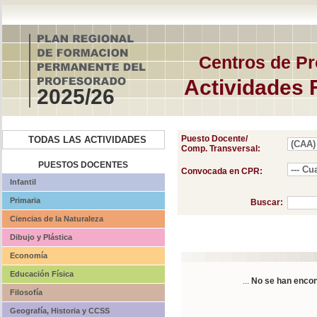
Centros de Pr
Actividades 
2025/26
Puesto Docente/
TODAS LAS ACTIVIDADES
Comp. Transversal:
PUESTOS DOCENTES
Convocada en CPR:
Infantil
Primaria
Buscar:
Ciencias de la Naturaleza
Dibujo y Plástica
Economía
Educación Física
...
No se han encon
Filosofía
Geografía, Historia y CCSS