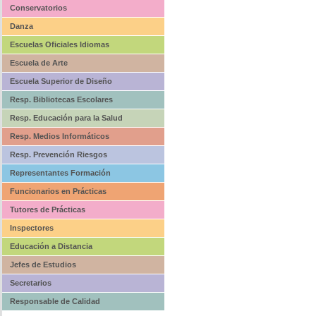
Conservatorios
Danza
Escuelas Oficiales Idiomas
Escuela de Arte
Escuela Superior de Diseño
Resp. Bibliotecas Escolares
Resp. Educación para la Salud
Resp. Medios Informáticos
Resp. Prevención Riesgos
Representantes Formación
Funcionarios en Prácticas
Tutores de Prácticas
Inspectores
Educación a Distancia
Jefes de Estudios
Secretarios
Responsable de Calidad