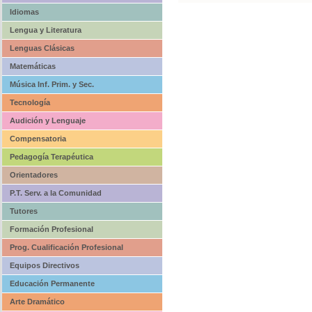
Idiomas
Lengua y Literatura
Lenguas Clásicas
Matemáticas
Música Inf. Prim. y Sec.
Tecnología
Audición y Lenguaje
Compensatoria
Pedagogía Terapéutica
Orientadores
P.T. Serv. a la Comunidad
Tutores
Formación Profesional
Prog. Cualificación Profesional
Equipos Directivos
Educación Permanente
Arte Dramático