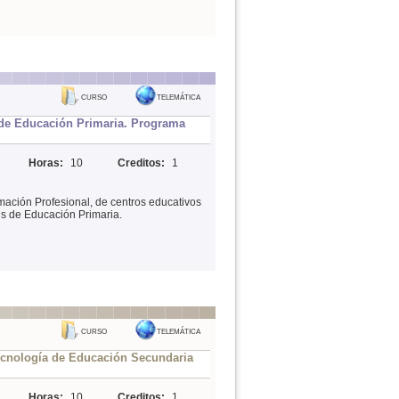
CURSO
TELEMÁTICA
 de Educación Primaria. Programa
Horas:
10
Creditos:
1
mación Profesional, de centros educativos
es de Educación Primaria.
CURSO
TELEMÁTICA
ecnología de Educación Secundaria
Horas:
10
Creditos:
1