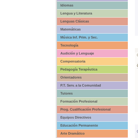
Idiomas
Lengua y Literatura
Lenguas Clásicas
Matemáticas
Música Inf. Prim. y Sec.
Tecnología
Audición y Lenguaje
Compensatoria
Pedagogía Terapéutica
Orientadores
P.T. Serv. a la Comunidad
Tutores
Formación Profesional
Prog. Cualificación Profesional
Equipos Directivos
Educación Permanente
Arte Dramático