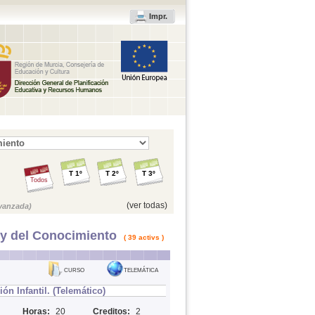
Impr.
T 1º
T 2º
T 3º
Todos
(ver todas)
vanzada)
e y del Conocimiento
( 39 activs )
CURSO
TELEMÁTICA
n Infantil. (Telemático)
Horas:
20
Creditos:
2