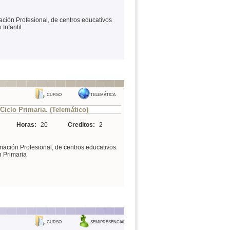
ación Profesional, de centros educativos
Infantil.
CURSO
TELEMÁTICA
iclo Primaria. (Telemático)
Horas:
20
Creditos:
2
mación Profesional, de centros educativos
n Primaria
CURSO
SEMIPRESENCIAL