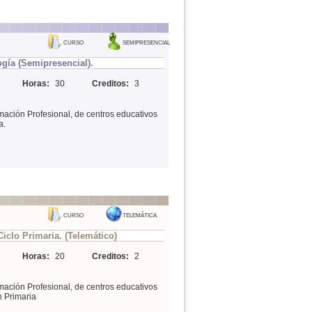
CURSO
SEMIPRESENCIAL
gía (Semipresencial).
Horas:
30
Creditos:
3
mación Profesional, de centros educativos
a.
CURSO
TELEMÁTICA
iclo Primaria. (Telemático)
Horas:
20
Creditos:
2
mación Profesional, de centros educativos
n Primaria