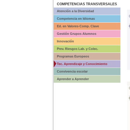
COMPETENCIAS TRANSVERSALES
Atención a la Diversidad
Competencia en Idiomas
Ed. en Valores-Comp. Clave
Gestión Grupos Alumnos
Innovación
Prev. Riesgos Lab. y Colec.
Programas Europeos
Tec. Aprendizaje y Conocimiento
Convivencia escolar
Aprender a Aprender