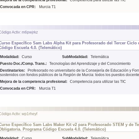
Mejora de la competencia profesional:
Competencia para utilizar las TIC
Convocada en CPR:
Murcia T1
Código Activ: m6pwjrkz
Curso Específico Sam Labs Alpha Kit para Profesorado del Tercer Ciclo
Código Escuela 4.0. (Telemático)
Modalidad:
Curso
SubModalidad:
Telemática
Puesto Doc./Comp. Trans.:
Tecnologías del Aprendizaje y del Conocimiento
Destinatarios:
Profesorado no universitario de la Consejería de Educación y For
sostenidos con fondos públicos de la Región de Murcia: todos los puestos docent
Mejora de la competencia profesional:
Competencia para utilizar las TIC
Convocada en CPR:
Murcia T1
Código Activ: wp1rheyf
Curso Específico Sam Labs Maker Kit v2 para Profesorado STEM y de T
Obligatoria. Programa Código Escuela 4.0. (Telemático)
Modalidad:
Curso
SubModalidad:
Telemática