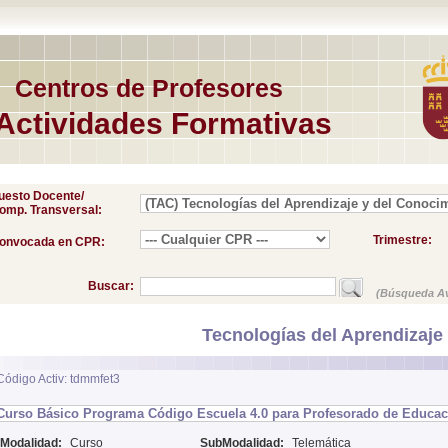
Centros de Profesores
Actividades Formativas
uesto Docente/
omp. Transversal:
Trimestre:
onvocada en CPR:
Buscar:
(Búsqueda A
Tecnologías del Aprendizaj
Código Activ: tdmmfet3
Curso Básico Programa Código Escuela 4.0 para Profesorado de Educació
Modalidad:
Curso
SubModalidad:
Telemática