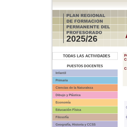
2025/26
P
TODAS LAS ACTIVIDADES
C
PUESTOS DOCENTES
C
Infantil
Primaria
Ciencias de la Naturaleza
Dibujo y Plástica
Economía
Educación Física
Filosofía
Geografía, Historia y CCSS