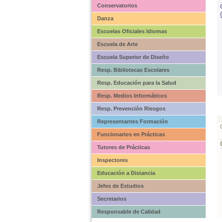
Conservatorios
Danza
Escuelas Oficiales Idiomas
Escuela de Arte
Escuela Superior de Diseño
Resp. Bibliotecas Escolares
Resp. Educación para la Salud
Resp. Medios Informáticos
Resp. Prevención Riesgos
Representantes Formación
Funcionarios en Prácticas
Tutores de Prácticas
Inspectores
Educación a Distancia
Jefes de Estudios
Secretarios
Responsable de Calidad