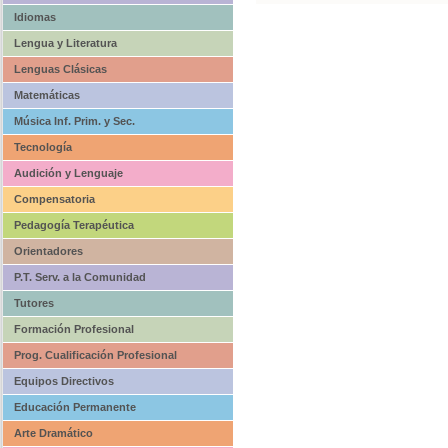
Idiomas
Lengua y Literatura
Lenguas Clásicas
Matemáticas
Música Inf. Prim. y Sec.
Tecnología
Audición y Lenguaje
Compensatoria
Pedagogía Terapéutica
Orientadores
P.T. Serv. a la Comunidad
Tutores
Formación Profesional
Prog. Cualificación Profesional
Equipos Directivos
Educación Permanente
Arte Dramático