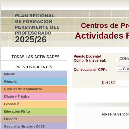
Centros de Pr
Actividades 
2025/26
Puesto Docente/
TODAS LAS ACTIVIDADES
Comp. Transversal:
PUESTOS DOCENTES
Convocada en CPR:
Infantil
Primaria
Buscar:
Ciencias de la Naturaleza
Dibujo y Plástica
Economía
Educación Física
...
No se han encon
Filosofía
Geografía, Historia y CCSS