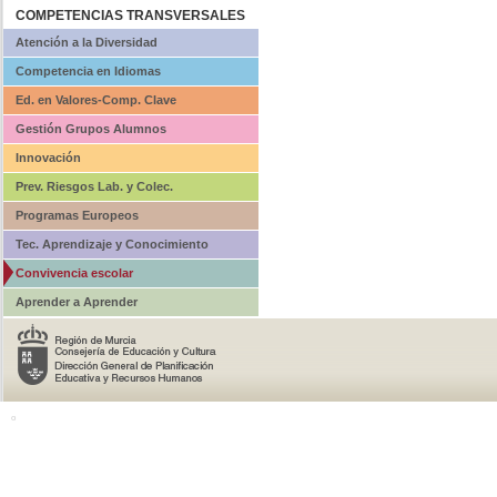
COMPETENCIAS TRANSVERSALES
Atención a la Diversidad
Competencia en Idiomas
Ed. en Valores-Comp. Clave
Gestión Grupos Alumnos
Innovación
Prev. Riesgos Lab. y Colec.
Programas Europeos
Tec. Aprendizaje y Conocimiento
Convivencia escolar
Aprender a Aprender
o