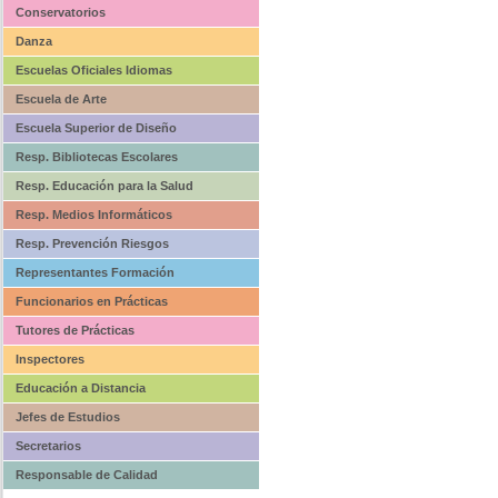
Conservatorios
Danza
Escuelas Oficiales Idiomas
Escuela de Arte
Escuela Superior de Diseño
Resp. Bibliotecas Escolares
Resp. Educación para la Salud
Resp. Medios Informáticos
Resp. Prevención Riesgos
Representantes Formación
Funcionarios en Prácticas
Tutores de Prácticas
Inspectores
Educación a Distancia
Jefes de Estudios
Secretarios
Responsable de Calidad