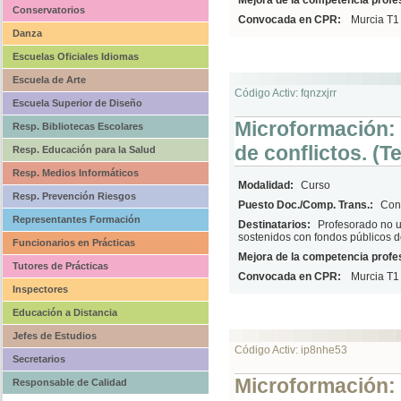
Mejora de la competencia profes
Conservatorios
Convocada en CPR:
Murcia T1
Danza
Escuelas Oficiales Idiomas
Escuela de Arte
Código Activ: fqnzxjrr
Escuela Superior de Diseño
Microformación: 
Resp. Bibliotecas Escolares
de conflictos. (T
Resp. Educación para la Salud
Resp. Medios Informáticos
Modalidad:
Curso
Resp. Prevención Riesgos
Puesto Doc./Comp. Trans.:
Conv
Representantes Formación
Destinatarios:
Profesorado no u
sostenidos con fondos públicos d
Funcionarios en Prácticas
Mejora de la competencia profes
Tutores de Prácticas
Convocada en CPR:
Murcia T1
Inspectores
Educación a Distancia
Jefes de Estudios
Código Activ: ip8nhe53
Secretarios
Microformación: 
Responsable de Calidad