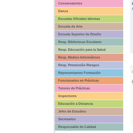
Conservatorios
Danza
Escuelas Oficiales Idiomas
Escuela de Arte
Escuela Superior de Diseño
Resp. Bibliotecas Escolares
Resp. Educación para la Salud
Resp. Medios Informáticos
Resp. Prevención Riesgos
Representantes Formación
Funcionarios en Prácticas
Tutores de Prácticas
Inspectores
Educación a Distancia
Jefes de Estudios
Secretarios
Responsable de Calidad