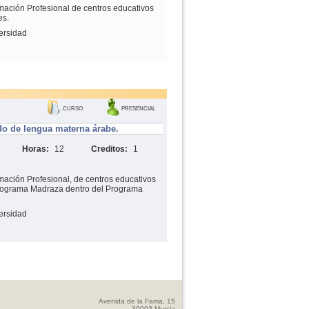
mación Profesional de centros educativos
es.
ersidad
CURSO
PRESENCIAL
o de lengua materna árabe.
Horas:
12
Creditos:
1
mación Profesional, de centros educativos
 Programa Madraza dentro del Programa
ersidad
Avenida de la Fama, 15
30003 Murcia