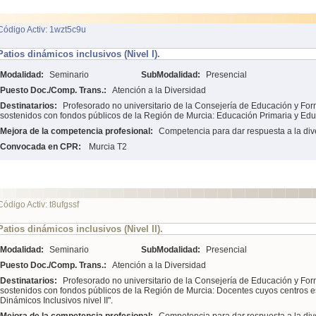
Código Activ: 1wzt5c9u
Patios dinámicos inclusivos (Nivel I).
Modalidad:
Seminario
SubModalidad:
Presencial
Puesto Doc./Comp. Trans.:
Atención a la Diversidad
Destinatarios:
Profesorado no universitario de la Consejería de Educación y For
sostenidos con fondos públicos de la Región de Murcia: Educación Primaria y Ed
Mejora de la competencia profesional:
Competencia para dar respuesta a la div
Convocada en CPR:
Murcia T2
Código Activ: t8ufgssf
Patios dinámicos inclusivos (Nivel II).
Modalidad:
Seminario
SubModalidad:
Presencial
Puesto Doc./Comp. Trans.:
Atención a la Diversidad
Destinatarios:
Profesorado no universitario de la Consejería de Educación y For
sostenidos con fondos públicos de la Región de Murcia: Docentes cuyos centros es
Dinámicos Inclusivos nivel II".