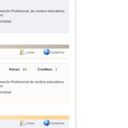
mación Profesional, de centros educativos
es.
ersidad
CURSO
TELEMÁTICA
Horas:
10
Creditos:
1
mación Profesional de centros educativos
es.
ersidad
CURSO
TELEMÁTICA