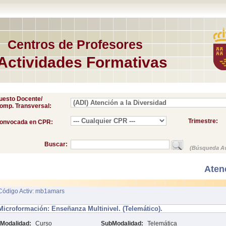
Centros de Profesores
Actividades Formativas
uesto Docente/
omp. Transversal:
Trimestre:
onvocada en CPR:
Buscar:
(Búsqueda A
Aten
Código Activ: mb1amars
Microformación: Enseñanza Multinivel. (Telemático).
Modalidad:
Curso
SubModalidad:
Telemática