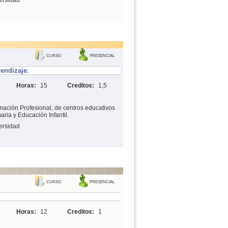
ersidad
CURSO
PRESENCIAL
rendizaje.
Horas:
15
Creditos:
1,5
mación Profesional, de centros educativos
ria y Educación Infantil.
ersidad
CURSO
PRESENCIAL
Horas:
12
Creditos:
1