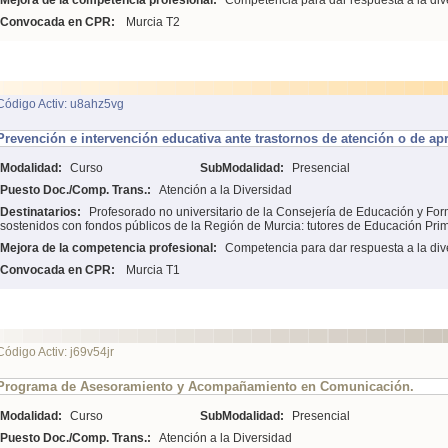
Mejora de la competencia profesional:
Competencia para dar respuesta a la div
Convocada en CPR:
Murcia T2
Código Activ: u8ahz5vg
Prevención e intervención educativa ante trastornos de atención o de ap
Modalidad:
Curso
SubModalidad:
Presencial
Puesto Doc./Comp. Trans.:
Atención a la Diversidad
Destinatarios:
Profesorado no universitario de la Consejería de Educación y For
sostenidos con fondos públicos de la Región de Murcia: tutores de Educación Prima
Mejora de la competencia profesional:
Competencia para dar respuesta a la div
Convocada en CPR:
Murcia T1
Código Activ: j69v54jr
Programa de Asesoramiento y Acompañamiento en Comunicación.
Modalidad:
Curso
SubModalidad:
Presencial
Puesto Doc./Comp. Trans.:
Atención a la Diversidad