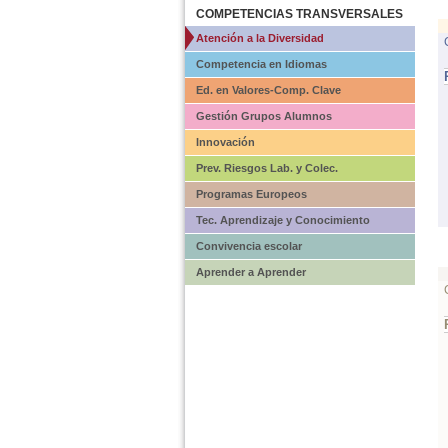
COMPETENCIAS TRANSVERSALES
Atención a la Diversidad
Competencia en Idiomas
Ed. en Valores-Comp. Clave
Gestión Grupos Alumnos
Innovación
Prev. Riesgos Lab. y Colec.
Programas Europeos
Tec. Aprendizaje y Conocimiento
Convivencia escolar
Aprender a Aprender