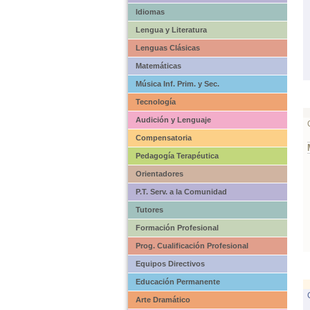
Idiomas
Lengua y Literatura
Lenguas Clásicas
Matemáticas
Música Inf. Prim. y Sec.
Tecnología
Audición y Lenguaje
Compensatoria
Pedagogía Terapéutica
Orientadores
P.T. Serv. a la Comunidad
Tutores
Formación Profesional
Prog. Cualificación Profesional
Equipos Directivos
Educación Permanente
Arte Dramático