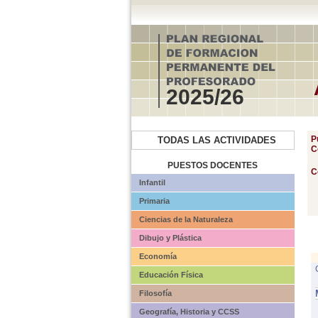
2025/26
P
TODAS LAS ACTIVIDADES
C
PUESTOS DOCENTES
C
Infantil
Primaria
Ciencias de la Naturaleza
Dibujo y Plástica
Economía
Educación Física
Filosofía
Geografía, Historia y CCSS