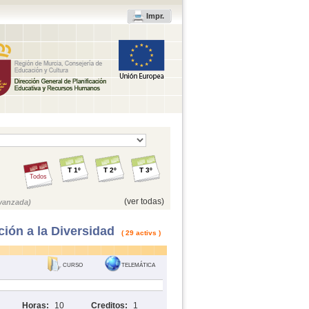
Impr.
T 1º
T 2º
T 3º
Todos
(ver todas)
vanzada)
ción a la Diversidad
( 29 activs )
CURSO
TELEMÁTICA
Horas:
10
Creditos:
1