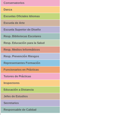
Conservatorios
Danza
Escuelas Oficiales Idiomas
Escuela de Arte
Escuela Superior de Diseño
Resp. Bibliotecas Escolares
Resp. Educación para la Salud
Resp. Medios Informáticos
Resp. Prevención Riesgos
Representantes Formación
Funcionarios en Prácticas
Tutores de Prácticas
Inspectores
Educación a Distancia
Jefes de Estudios
Secretarios
Responsable de Calidad