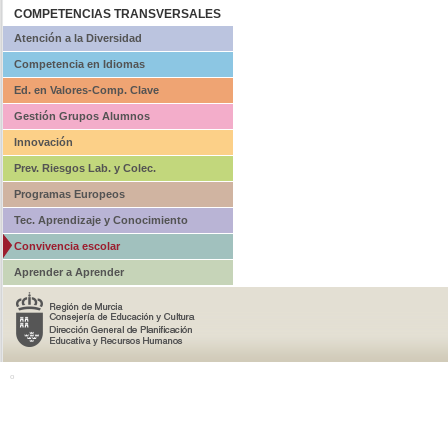
COMPETENCIAS TRANSVERSALES
Atención a la Diversidad
Competencia en Idiomas
Ed. en Valores-Comp. Clave
Gestión Grupos Alumnos
Innovación
Prev. Riesgos Lab. y Colec.
Programas Europeos
Tec. Aprendizaje y Conocimiento
Convivencia escolar
Aprender a Aprender
o