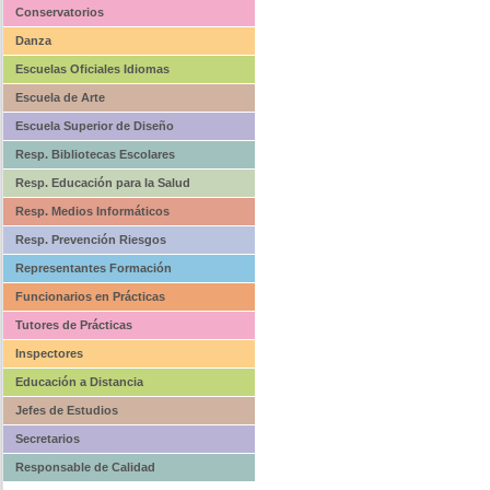
Conservatorios
Danza
Escuelas Oficiales Idiomas
Escuela de Arte
Escuela Superior de Diseño
Resp. Bibliotecas Escolares
Resp. Educación para la Salud
Resp. Medios Informáticos
Resp. Prevención Riesgos
Representantes Formación
Funcionarios en Prácticas
Tutores de Prácticas
Inspectores
Educación a Distancia
Jefes de Estudios
Secretarios
Responsable de Calidad