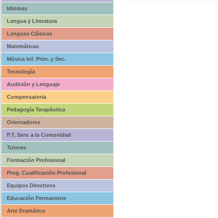
Idiomas
Lengua y Literatura
Lenguas Clásicas
Matemáticas
Música Inf. Prim. y Sec.
Tecnología
Audición y Lenguaje
Compensatoria
Pedagogía Terapéutica
Orientadores
P.T. Serv. a la Comunidad
Tutores
Formación Profesional
Prog. Cualificación Profesional
Equipos Directivos
Educación Permanente
Arte Dramático