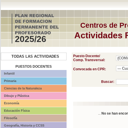
Centros de Pr
Actividades 
2025/26
Puesto Docente/
TODAS LAS ACTIVIDADES
Comp. Transversal:
PUESTOS DOCENTES
Convocada en CPR:
Infantil
Primaria
Buscar:
Ciencias de la Naturaleza
Dibujo y Plástica
Economía
Educación Física
...
No se han encon
Filosofía
Geografía, Historia y CCSS