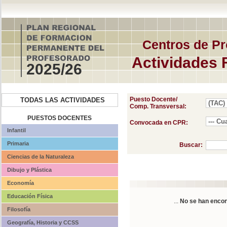
Centros de Pr
Actividades 
2025/26
Puesto Docente/
TODAS LAS ACTIVIDADES
Comp. Transversal:
PUESTOS DOCENTES
Convocada en CPR:
Infantil
Primaria
Buscar:
Ciencias de la Naturaleza
Dibujo y Plástica
Economía
Educación Física
...
No se han encon
Filosofía
Geografía, Historia y CCSS