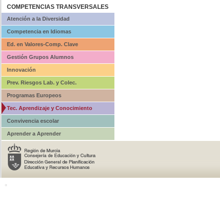
COMPETENCIAS TRANSVERSALES
Atención a la Diversidad
Competencia en Idiomas
Ed. en Valores-Comp. Clave
Gestión Grupos Alumnos
Innovación
Prev. Riesgos Lab. y Colec.
Programas Europeos
Tec. Aprendizaje y Conocimiento
Convivencia escolar
Aprender a Aprender
o