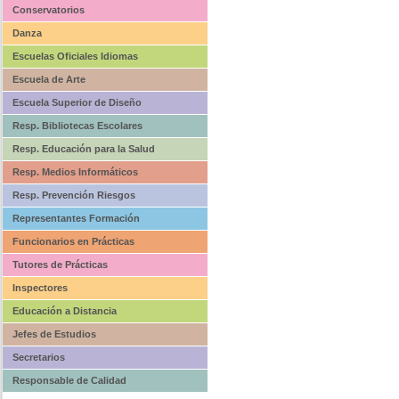
Conservatorios
Danza
Escuelas Oficiales Idiomas
Escuela de Arte
Escuela Superior de Diseño
Resp. Bibliotecas Escolares
Resp. Educación para la Salud
Resp. Medios Informáticos
Resp. Prevención Riesgos
Representantes Formación
Funcionarios en Prácticas
Tutores de Prácticas
Inspectores
Educación a Distancia
Jefes de Estudios
Secretarios
Responsable de Calidad