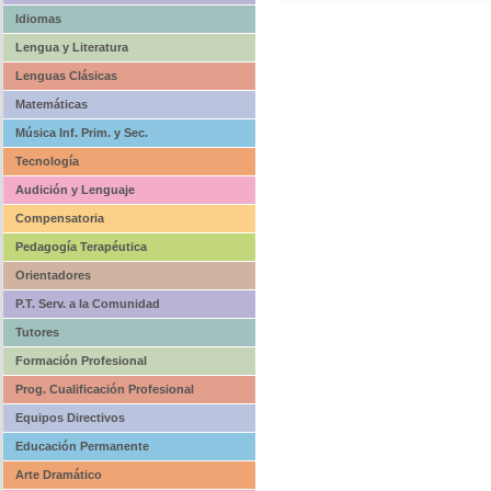
Idiomas
Lengua y Literatura
Lenguas Clásicas
Matemáticas
Música Inf. Prim. y Sec.
Tecnología
Audición y Lenguaje
Compensatoria
Pedagogía Terapéutica
Orientadores
P.T. Serv. a la Comunidad
Tutores
Formación Profesional
Prog. Cualificación Profesional
Equipos Directivos
Educación Permanente
Arte Dramático