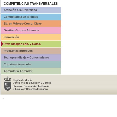
COMPETENCIAS TRANSVERSALES
Atención a la Diversidad
Competencia en Idiomas
Ed. en Valores-Comp. Clave
Gestión Grupos Alumnos
Innovación
Prev. Riesgos Lab. y Colec.
Programas Europeos
Tec. Aprendizaje y Conocimiento
Convivencia escolar
Aprender a Aprender
o