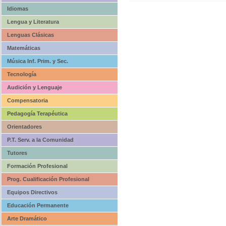
Idiomas
Lengua y Literatura
Lenguas Clásicas
Matemáticas
Música Inf. Prim. y Sec.
Tecnología
Audición y Lenguaje
Compensatoria
Pedagogía Terapéutica
Orientadores
P.T. Serv. a la Comunidad
Tutores
Formación Profesional
Prog. Cualificación Profesional
Equipos Directivos
Educación Permanente
Arte Dramático