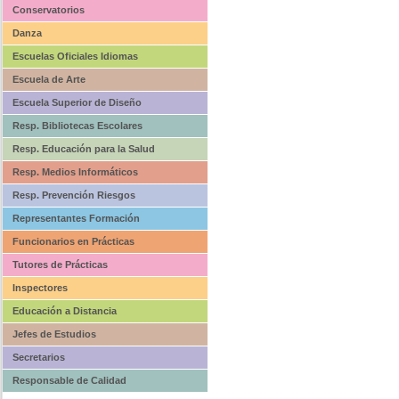
Conservatorios
Danza
Escuelas Oficiales Idiomas
Escuela de Arte
Escuela Superior de Diseño
Resp. Bibliotecas Escolares
Resp. Educación para la Salud
Resp. Medios Informáticos
Resp. Prevención Riesgos
Representantes Formación
Funcionarios en Prácticas
Tutores de Prácticas
Inspectores
Educación a Distancia
Jefes de Estudios
Secretarios
Responsable de Calidad