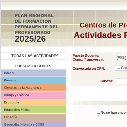
Centros de Pr
Actividades 
2025/26
Puesto Docente/
TODAS LAS ACTIVIDADES
Comp. Transversal:
PUESTOS DOCENTES
Convocada en CPR:
Infantil
Primaria
Buscar:
Ciencias de la Naturaleza
Dibujo y Plástica
Economía
Educación Física
...
No se han encon
Filosofía
Geografía, Historia y CCSS